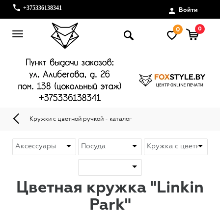
+375336138341
Войти
0
0
Кружки с цветной ручкой - каталог
Цветная кружка "Linkin
Park"