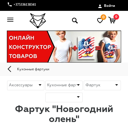
+375336138341
Войти
0
0
Кухонные фартуки
Фартук "Новогодний
олень"