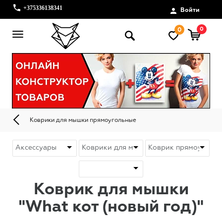
+375336138341
Войти
0
0
Коврики для мышки прямоугольные
Коврик для мышки
"What кот (новый год)"