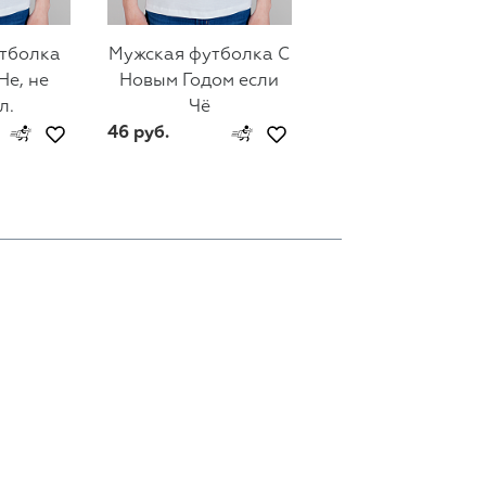
тболка
Мужская футболка С
Мужская футбол
Не, не
Новым Годом если
Holiday Cheer
л.
Чё
46 руб.
46 руб.