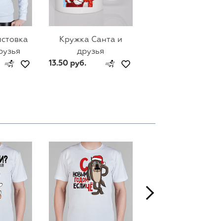
лстовка
Кружка Санта и
Мужской свитш
рузья
друзья
Санта и друзь
13.50 руб.
74 руб.