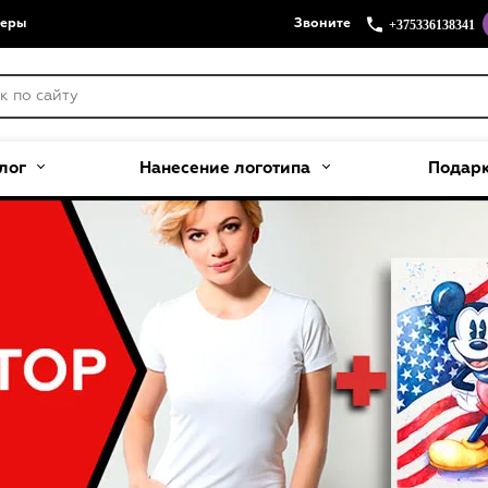
+375336138341
меры
Звоните
лог
Нанесение логотипа
Подар