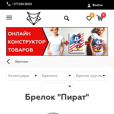
+375336138341
Войти
0
0
Брелоки
Брелок "Пират"