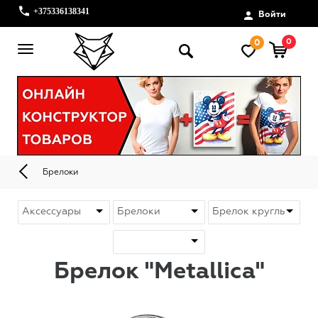
+375336138341
Войти
0
0
Брелоки
Брелок "Metallica"