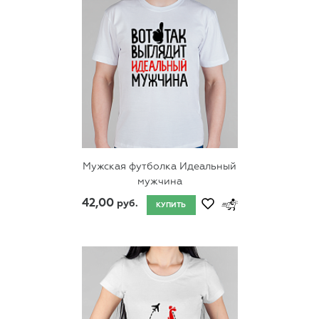
Мужская футболка Идеальный
мужчина
42,00
руб.
КУПИТЬ