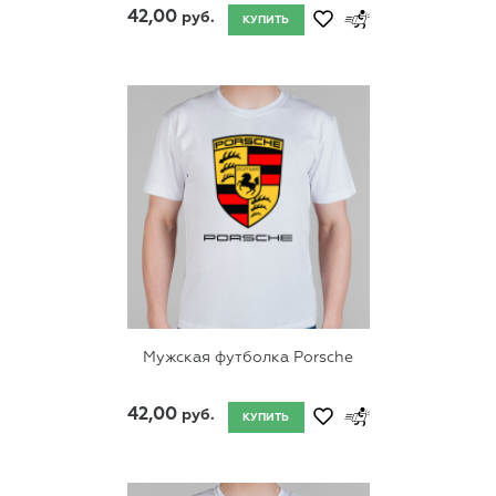
42,00
руб.
КУПИТЬ
Мужская футболка Porsche
42,00
руб.
КУПИТЬ