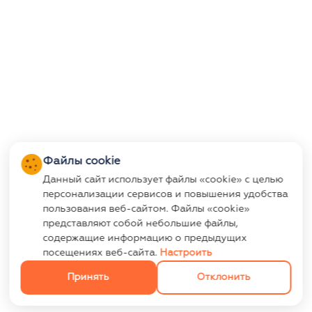
Файлы cookie
Данный сайт использует файлы «cookie» с целью
персонализации сервисов и повышения удобства
пользования веб-сайтом. Файлы «cookie»
представляют собой небольшие файлы,
содержащие информацию о предыдущих
посещениях веб-сайта.
Настроить
Принять
Отклонить