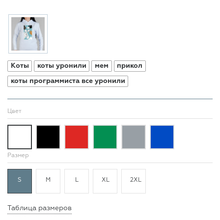
Коты
коты уронили
мем
прикол
коты программиста все уронили
Цвет
Размер
S
M
L
XL
2XL
Таблица размеров