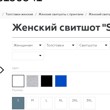
ы
Толстовки женские
Женские свитшоты с принтами
Женский свитш
Женский свитшот "
Цвет
Размер
S
M
L
XL
2XL
3XL