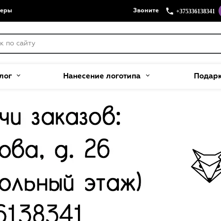
+375336138341
меры
Звоните
лог
Нанесение логотипа
Подар