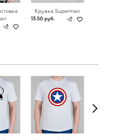
лстовка
Кружка Superman
Мужской свитш
an
13.50 руб.
Superman
74 руб.