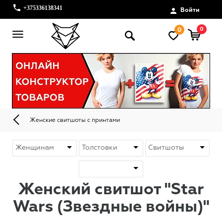
+375336138341
Войти
0
0
Женские свитшоты с принтами
Женский свитшот "Star
Wars (Звездные войны)"