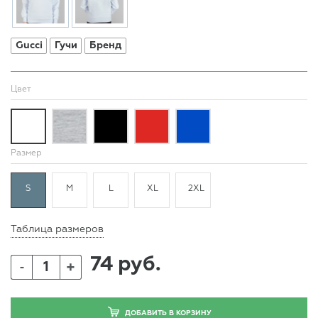
Gucci
Гучи
Бренд
Цвет
Размер
S
M
L
XL
2XL
Таблица размеров
74 руб.
+
-
ДОБАВИТЬ В КОРЗИНУ