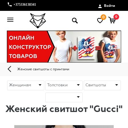
+375336138341
Войти
0
0
Женские свитшоты с принтами
Женский свитшот "Gucci"