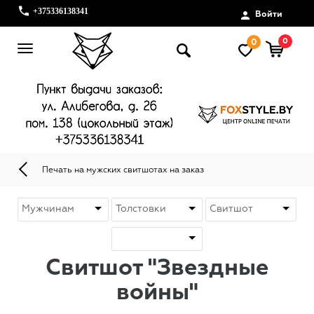
+375336138341
Войти
0
0
Печать на мужских свитшотах на заказ
Свитшот "Звездные
войны"