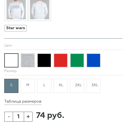
Star wars
Цвет
Размер
S
M
L
XL
2XL
3XL
Таблица размеров
74 руб.
+
-