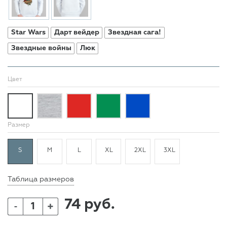
Star Wars
Дарт вейдер
Звездная сага!
Звездные войны
Люк
Цвет
Размер
S
M
L
XL
2XL
3XL
Таблица размеров
74 руб.
+
-