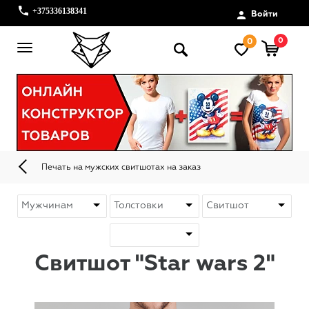
+375336138341
Войти
0
0
Печать на мужских свитшотах на заказ
Свитшот "Star wars 2"