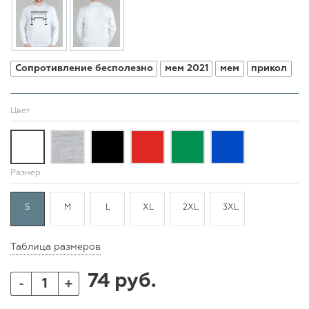
Сопротивление бесполезно
мем 2021
мем
прикол
Цвет
Размер
S
M
L
XL
2XL
3XL
Таблица размеров
74 руб.
+
-