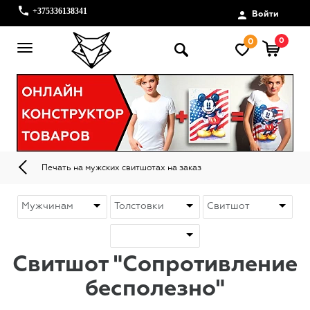
+375336138341
Войти
0
0
Печать на мужских свитшотах на заказ
Свитшот "Сопротивление
бесполезно"