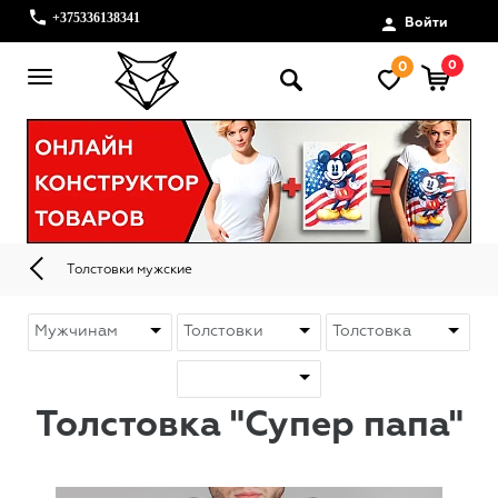
+375336138341
Войти
0
0
Толстовки мужские
Толстовка "Супер папа"