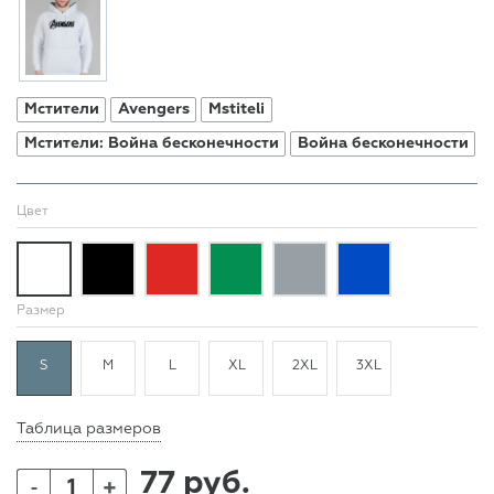
Мстители
Avengers
Mstiteli
Мстители: Война бесконечности
Война бесконечности
Цвет
Размер
S
M
L
XL
2XL
3XL
Таблица размеров
77 руб.
+
-