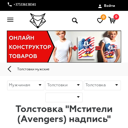
+375336138341
Войти
0
0
Толстовки мужские
Толстовка "Мстители
(Avengers) надпись"