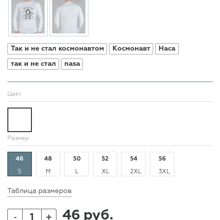
Так и не стал космонавтом
Космонавт
Наса
так и не стал
nasa
Цвет
Размер
46
48
50
52
54
56
S
M
L
XL
2XL
3XL
Таблица размеров
46 руб.
+
-