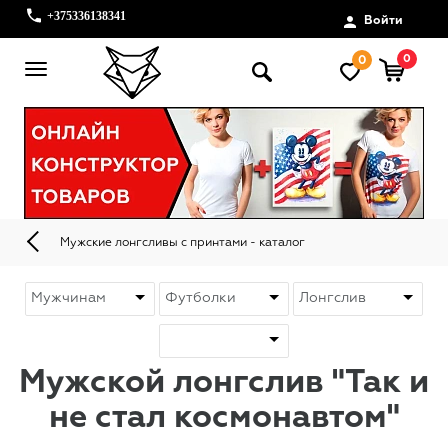
+375336138341
Войти
0
0
Мужские лонгсливы с принтами - каталог
Мужской лонгслив "Так и
не стал космонавтом"