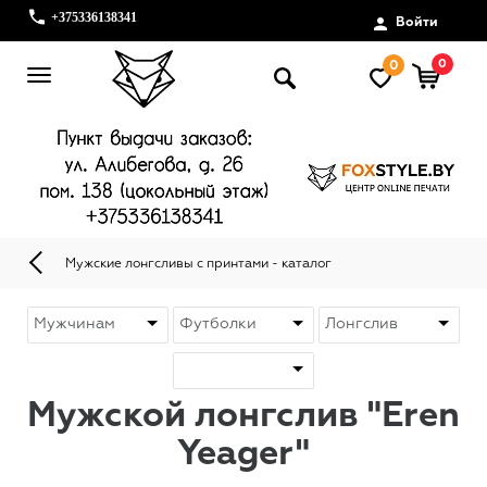
+375336138341
Войти
0
0
Мужские лонгсливы с принтами - каталог
Мужской лонгслив "Eren
Yeager"