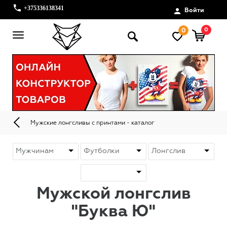
+375336138341
Войти
0
0
Мужские лонгсливы с принтами - каталог
Мужской лонгслив
"Буква Ю"