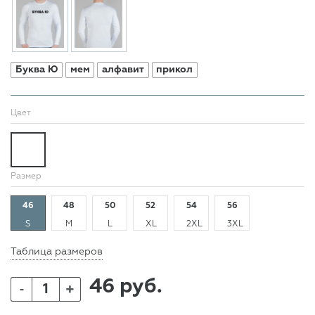
Буква Ю
мем
алфавит
прикол
Цвет
Размер
46
48
50
52
54
56
S
M
L
XL
2XL
3XL
Таблица размеров
46 руб.
+
-