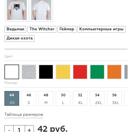
Ведьмак
The Witcher
Геймер
Компьютерные игры
Дикая охота
Цвет
Размер
44
46
48
50
52
54
56
5
XS
S
M
L
XL
2XL
3XL
4
Таблица размеров
42 руб.
+
-