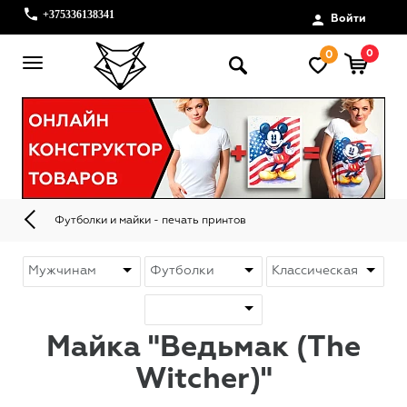
+375336138341
Войти
0
0
Футболки и майки - печать принтов
Майка "Ведьмак (The
Witcher)"