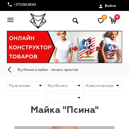
+375336138341
Войти
0
0
Футболки и майки - печать принтов
Майка "Псина"