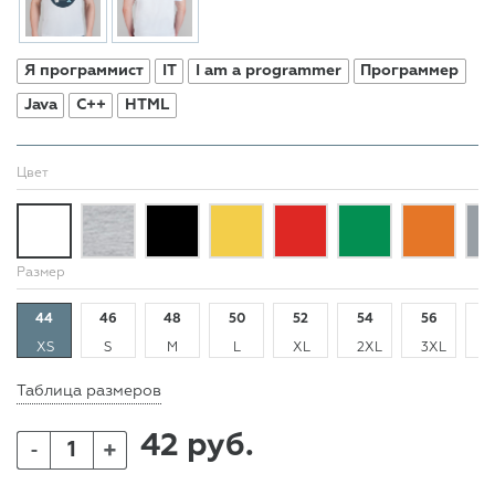
Я программист
IT
I am a programmer
Программер
Java
C++
HTML
Цвет
Размер
44
46
48
50
52
54
56
5
XS
S
M
L
XL
2XL
3XL
4
Таблица размеров
42 руб.
+
-