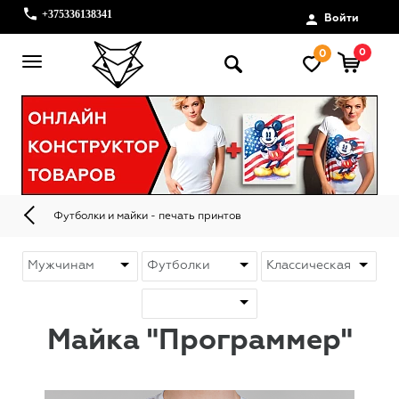
+375336138341
Войти
0
0
Футболки и майки - печать принтов
Майка "Программер"