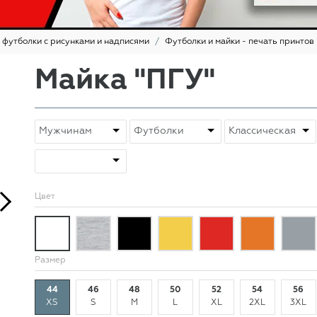
 футболки с рисунками и надписями
Футболки и майки - печать принтов
Майка "ПГУ"
Цвет
Размер
44
46
48
50
52
54
56
XS
S
M
L
XL
2XL
3XL