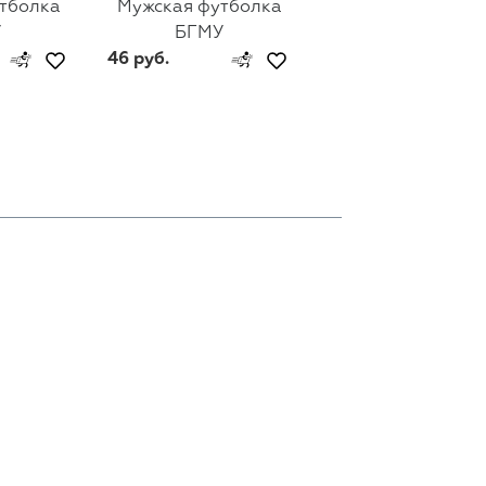
тболка
Мужская футболка
Мужская футбол
У
БГМУ
БГПУ им. М. Тан
46 руб.
46 руб.