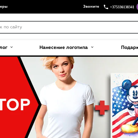
+375336138341
меры
Звоните
лог
Нанесение логотипа
Подар