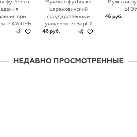
ая футболка
Мужская футболка
Мужская фу
кадемия
Барановичский
БГЭ
вления при
государственный
46 руб.
енте АУпПРБ
университет БарГУ
46 руб.
НЕДАВНО ПРОСМОТРЕННЫЕ