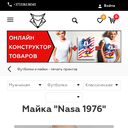
+375336138341
Войти
0
0
Футболки и майки - печать принтов
Майка "Nasa 1976"