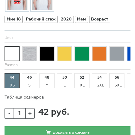
Мне 18
Рабочий стаж
2020
Мем
Возраст
Цвет
Размер
44
46
48
50
52
54
56
5
XS
S
M
L
XL
2XL
3XL
4
Таблица размеров
42 руб.
+
-
ДОБАВИТЬ В КОРЗИНУ