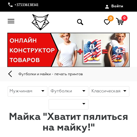
+375336138341
Войти
0
0
Футболки и майки - печать принтов
Майка "Хватит пялиться
на майку!"