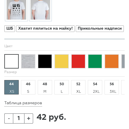
ШБ
Хватит пялиться на майку!
Прикольные надписи
Цвет
Размер
44
46
48
50
52
54
56
5
XS
S
M
L
XL
2XL
3XL
4
Таблица размеров
42 руб.
+
-