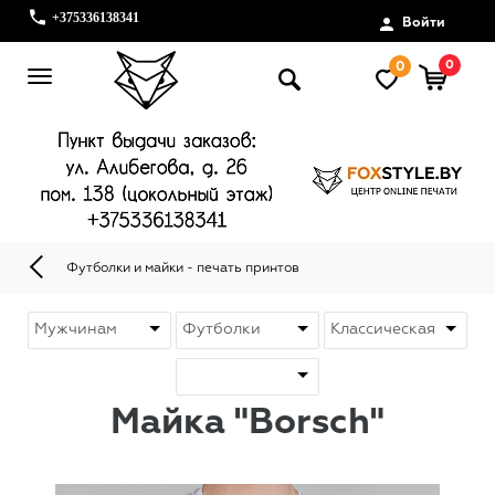
+375336138341
Войти
0
0
Футболки и майки - печать принтов
Майка "Borsch"