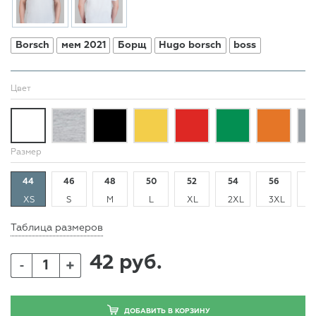
Borsch
мем 2021
Борщ
Hugo borsch
boss
Цвет
Размер
44
46
48
50
52
54
56
5
XS
S
M
L
XL
2XL
3XL
4
Таблица размеров
42 руб.
+
-
ДОБАВИТЬ В КОРЗИНУ