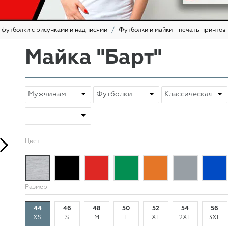
 футболки с рисунками и надписями
Футболки и майки - печать принтов
Майка "Барт"
Цвет
Размер
44
46
48
50
52
54
56
XS
S
M
L
XL
2XL
3XL