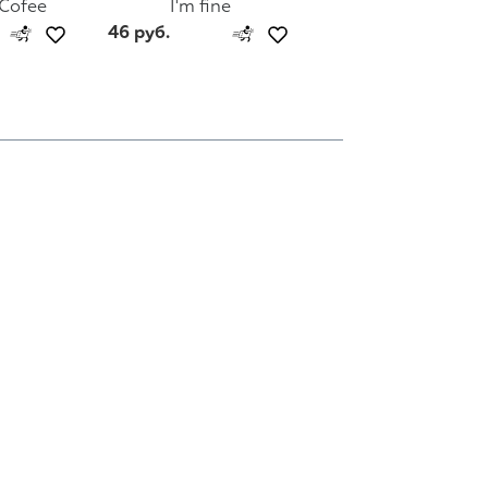
 Cofee
I'm fine
Гена Lacoste
46 руб.
46 руб.