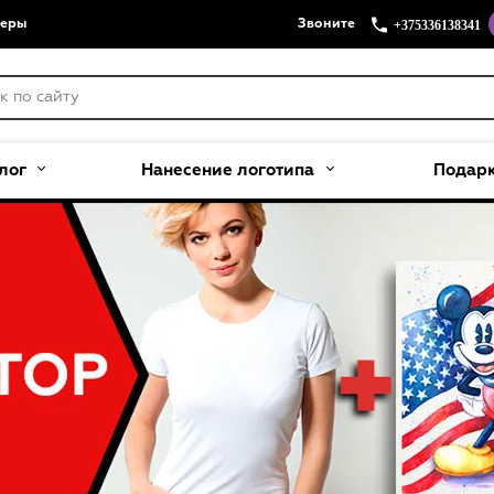
+375336138341
меры
Звоните
лог
Нанесение логотипа
Подар