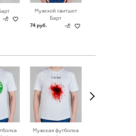
Мужской свитшот
Женский свитш
Барт
Барт
Барт
74 руб.
74 руб.
тболка
Мужская футболка
Мужская футбол