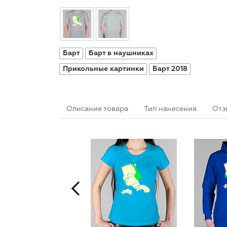
Барт
Барт в наушниках
Прикольные картинки
Барт 2018
Описание товара
Тип нанесения
Отз