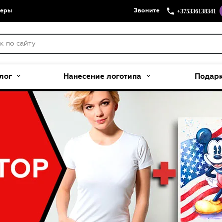
+375336138341
меры
Звоните
лог
Нанесение логотипа
Подар