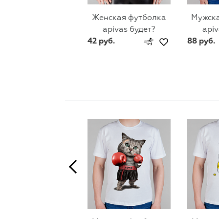
Женская футболка
Мужска
apivas будет?
apiv
42 руб.
88 руб.