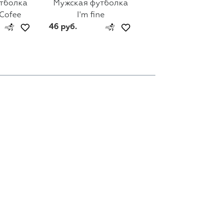
тболка
Мужская футболка
Мужская футбол
 Cofee
I'm fine
Гена Lacoste
46 руб.
46 руб.