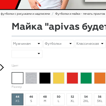
 футболки с рисунками и надписями
Футболки и майки - печать принтов
Майка "apivas буде
Цвет
Размер
44
46
48
50
52
54
56
XS
S
M
L
XL
2XL
3XL