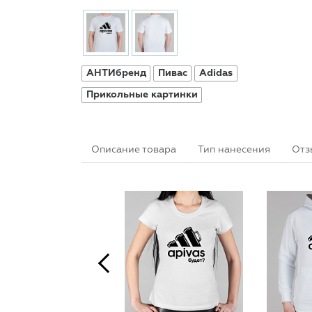
АНТИбренд
Пивас
Adidas
Прикольные картинки
Описание товара
Тип нанесения
Отз