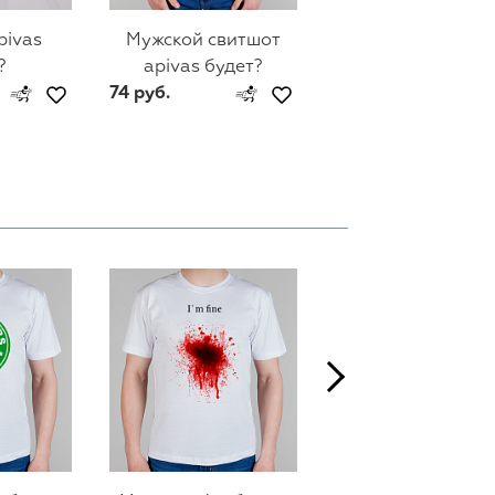
pivas
Мужской свитшот
Женский свитш
?
apivas будет?
apivas будет?
74 руб.
74 руб.