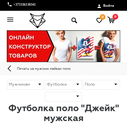
+375336138341
Войти
0
0
Печать на мужских майках поло
Футболка поло "Джейк"
мужская