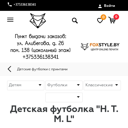
+375336138341
Войти
0
0
Детские футболки с принтами
Детская футболка "H. T.
M. L"