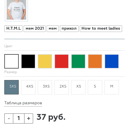
H.T.M.L
мем 2021
мем
прикол
How to meet ladies
Цвет
Размер
5XS
4XS
3XS
2XS
XS
S
M
Таблица размеров
37 руб.
+
-