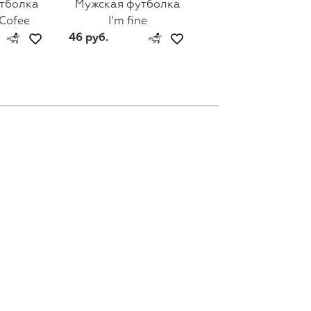
тболка
Мужская футболка
Мужская футбол
 Cofee
I'm fine
Гена Lacoste
46 руб.
46 руб.