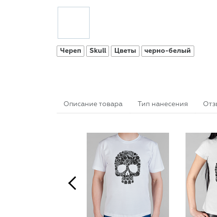
Череп
Skull
Цветы
черно-белый
Описание товара
Тип нанесения
Отз