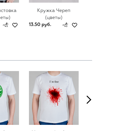
лстовка
Кружка Череп
Мужской свитш
веты)
(цветы)
Череп (цветы)
13.50 руб.
74 руб.