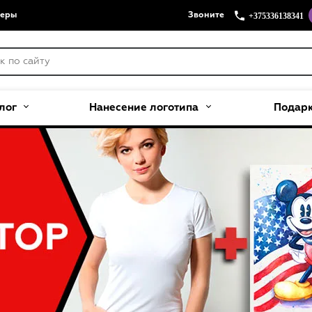
+375336138341
меры
Звоните
лог
Нанесение логотипа
Подар