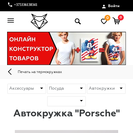
+375336138341
Войти
0
0
Печать на термокружках
Автокружка "Porsche"