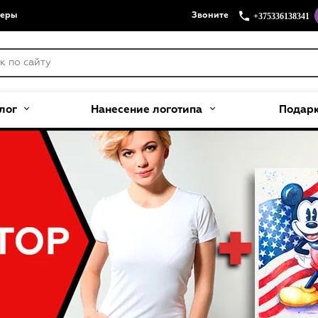
+375336138341
меры
Звоните
лог
Нанесение логотипа
Подар