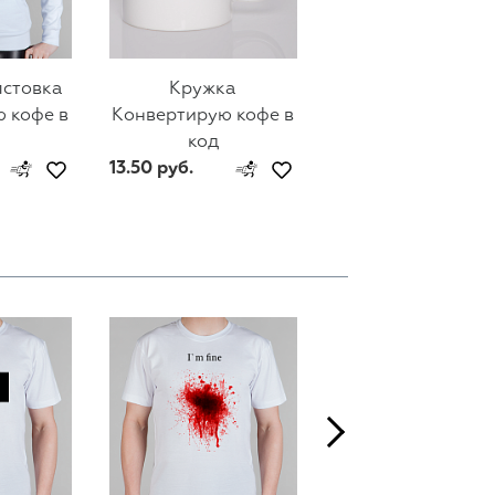
лстовка
Кружка
Мужской свитш
 кофе в
Конвертирую кофе в
Конвертирую коф
код
код
13.50 руб.
74 руб.