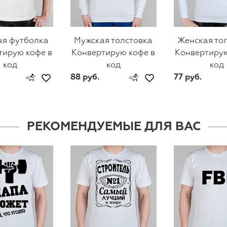
ая футболка
Мужская толстовка
Женская то
тирую кофе в
Конвертирую кофе в
Конвертирую
код
код
код
88 руб.
77 руб.
РЕКОМЕНДУЕМЫЕ ДЛЯ ВАС