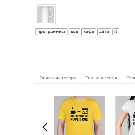
программист
код
кофе
айти
it
Описание товара
Тип нанесения
Отз