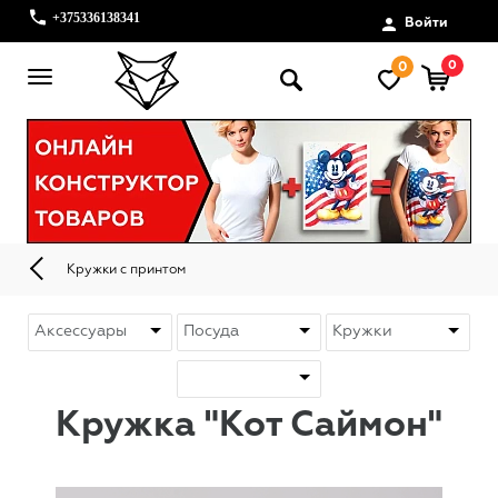
+375336138341
Войти
0
0
Кружки с принтом
Кружка "Кот Саймон"