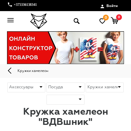
+375336138341
Войти
0
0
Кружки хамелеон
Кружка хамелеон
"ВДВшник"