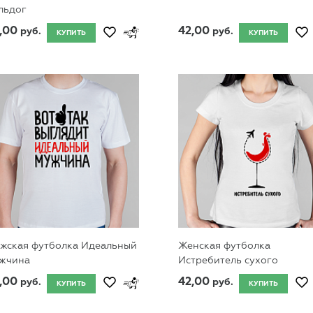
льдог
,00
42,00
руб.
руб.
КУПИТЬ
КУПИТЬ
жская футболка Идеальный
Женская футболка
жчина
Истребитель сухого
,00
42,00
руб.
руб.
КУПИТЬ
КУПИТЬ