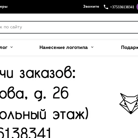
+375336138341
меры
Звоните
лог
Нанесение логотипа
Подар