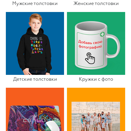
Мужские толстовки
Женские толстовки
Детские толстовки
Кружки с фото