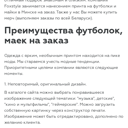
отличный подарок знакомым и близким. Компания
Foxstyle занимается нанесением принта на футболки и
майки в Минске на заказ. Также у нас Вы можете купить
мерч (выполняем заказы по всей Беларуси).
Преимущества футболок,
маек на заказ
Одежда с ярким, необычным принтом находится на пике
моды. Мы стараемся учесть модные тенденции.
Приоритетными целями компании являются следующие
моменты.
1. Неповторимый, оригинальный дизайн.
В каталоге сайта можно выбрать понравившееся
изображение следующей тематики: "музыка", детские",
"кино и мультфильмы", "геймерские". Можно загрузить
собственную картинку через конструктор печати.
Изображение может быть отредактировано, дополнено по
желанию клиента.