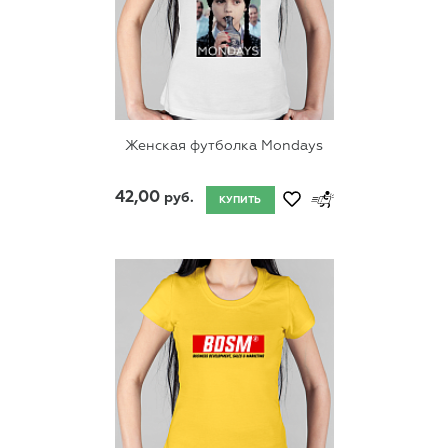
Женская футболка Mondays
42,00
руб.
КУПИТЬ