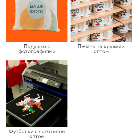
Подушки с
Печать на кружках
фотографиями
оптом
Футболки с логотипом
оптом