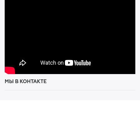
МЫ В КОНТАКТЕ