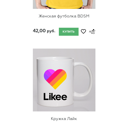
Женская футболка BDSM
42,00
руб.
КУПИТЬ
Кружка Лайк