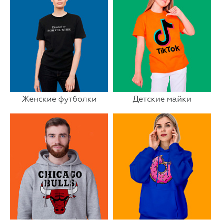
Женские футболки
Детские майки