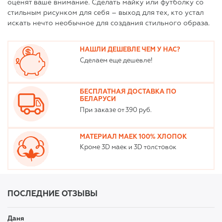
оценят ваше внимание. Сделать майку или футболку со
стильным рисунком для себя – выход для тех, кто устал
искать нечто необычное для создания стильного образа.
НАШЛИ ДЕШЕВЛЕ ЧЕМ У НАС?
Сделаем еще дешевле!
БЕСПЛАТНАЯ ДОСТАВКА ПО
БЕЛАРУСИ
При заказе от 390 руб.
МАТЕРИАЛ МАЕК 100% ХЛОПОК
Кроме 3D маек и 3D толстовок
ПОСЛЕДНИЕ ОТЗЫВЫ
Даня