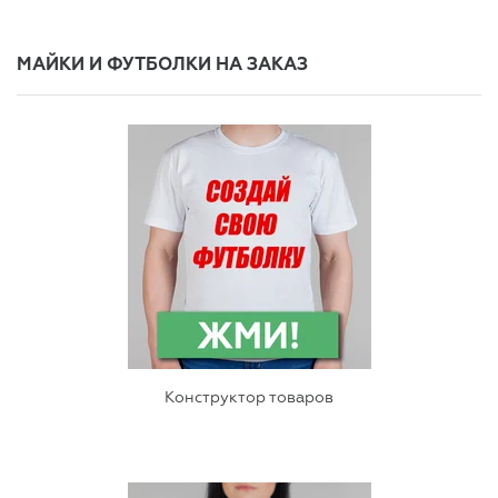
МАЙКИ И ФУТБОЛКИ НА ЗАКАЗ
Конструктор товаров