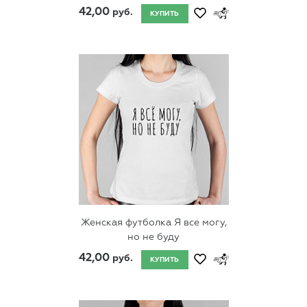
42,00
руб.
КУПИТЬ
Женская футболка Я все могу,
но не буду
42,00
руб.
КУПИТЬ