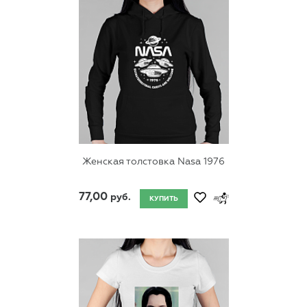
Женская толстовка Nasa 1976
77,00
руб.
КУПИТЬ