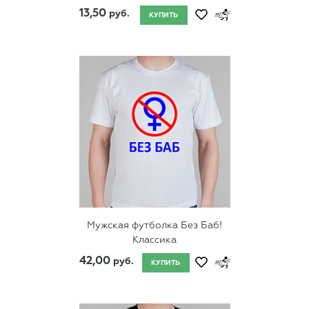
13,50
руб.
КУПИТЬ
Мужская футболка Без Баб!
Классика
42,00
руб.
КУПИТЬ