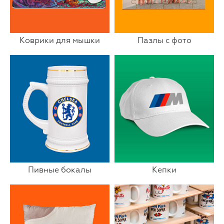
Коврики для мышки
Пазлы с фото
Пивные бокалы
Кепки