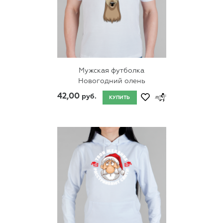
Мужская футболка
Новогодний олень
42,00
руб.
КУПИТЬ