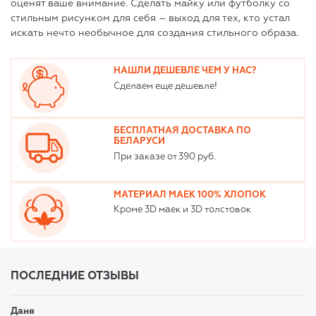
оценят ваше внимание. Сделать майку или футболку со
стильным рисунком для себя – выход для тех, кто устал
искать нечто необычное для создания стильного образа.
НАШЛИ ДЕШЕВЛЕ ЧЕМ У НАС?
Сделаем еще дешевле!
БЕСПЛАТНАЯ ДОСТАВКА ПО
БЕЛАРУСИ
При заказе от 390 руб.
МАТЕРИАЛ МАЕК 100% ХЛОПОК
Кроме 3D маек и 3D толстовок
ПОСЛЕДНИЕ ОТЗЫВЫ
Даня