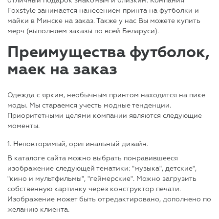
отличный подарок знакомым и близким. Компания
Foxstyle занимается нанесением принта на футболки и
майки в Минске на заказ. Также у нас Вы можете купить
мерч (выполняем заказы по всей Беларуси).
Преимущества футболок,
маек на заказ
Одежда с ярким, необычным принтом находится на пике
моды. Мы стараемся учесть модные тенденции.
Приоритетными целями компании являются следующие
моменты.
1. Неповторимый, оригинальный дизайн.
В каталоге сайта можно выбрать понравившееся
изображение следующей тематики: "музыка", детские",
"кино и мультфильмы", "геймерские". Можно загрузить
собственную картинку через конструктор печати.
Изображение может быть отредактировано, дополнено по
желанию клиента.