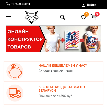
+375336138341
Войти
0
0
НАШЛИ ДЕШЕВЛЕ ЧЕМ У НАС?
Сделаем еще дешевле!
БЕСПЛАТНАЯ ДОСТАВКА ПО
БЕЛАРУСИ
При заказе от 390 руб.