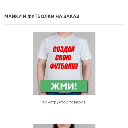
МАЙКИ И ФУТБОЛКИ НА ЗАКАЗ
Конструктор товаров