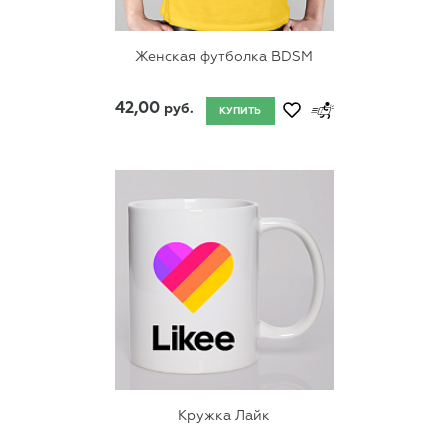
Женская футболка BDSM
42,00
руб.
КУПИТЬ
Кружка Лайк