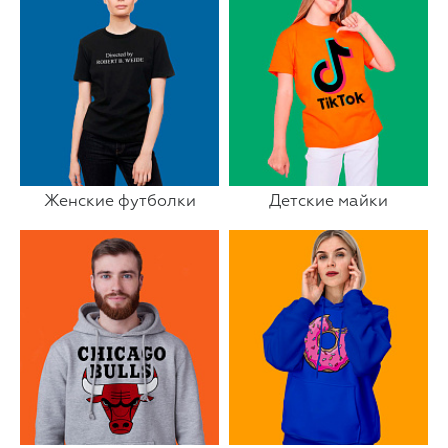
Женские футболки
Детские майки