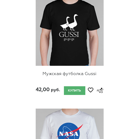
Мужская футболка Gussi
42,00
руб.
КУПИТЬ