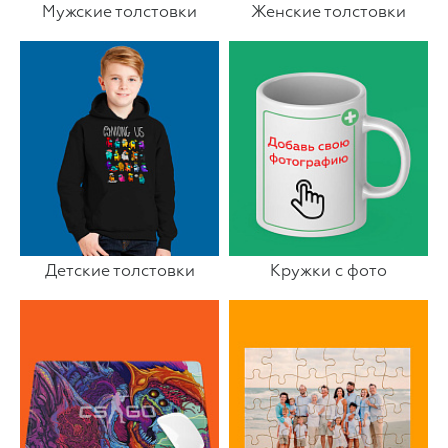
Мужские толстовки
Женские толстовки
Детские толстовки
Кружки с фото