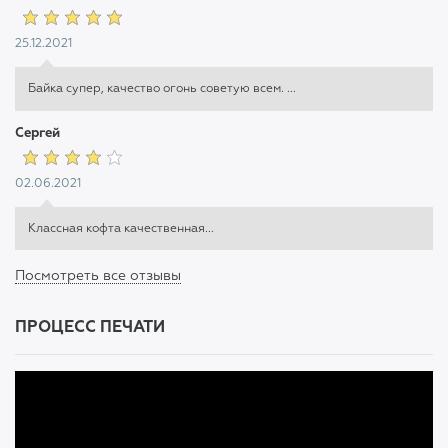
25.12.2021
Байка супер, качество огонь советую всем. ...
Сергей
02.06.2021
Классная кофта качественная...
Посмотреть все отзывы
ПРОЦЕСС ПЕЧАТИ