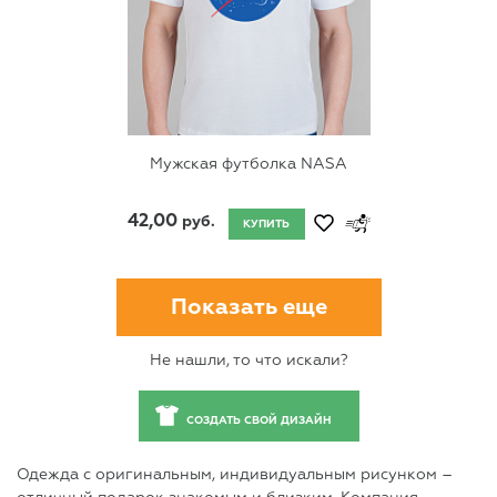
Мужская футболка NASA
42,00
руб.
КУПИТЬ
Показать еще
Не нашли, то что искали?
СОЗДАТЬ СВОЙ ДИЗАЙН
Одежда с оригинальным, индивидуальным рисунком –