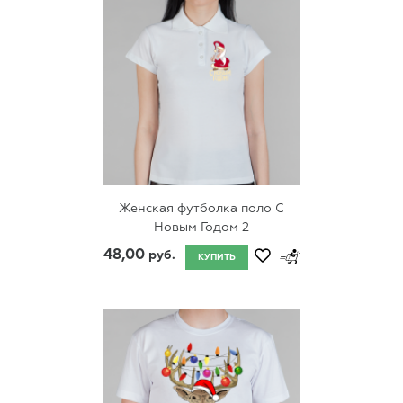
Женская футболка поло С
Новым Годом 2
48,00
руб.
КУПИТЬ