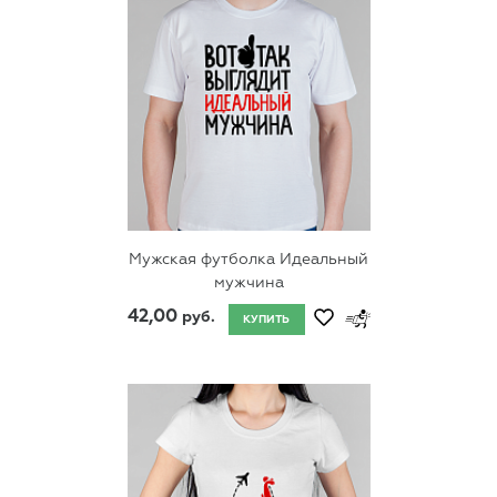
Мужская футболка Идеальный
мужчина
42,00
руб.
КУПИТЬ