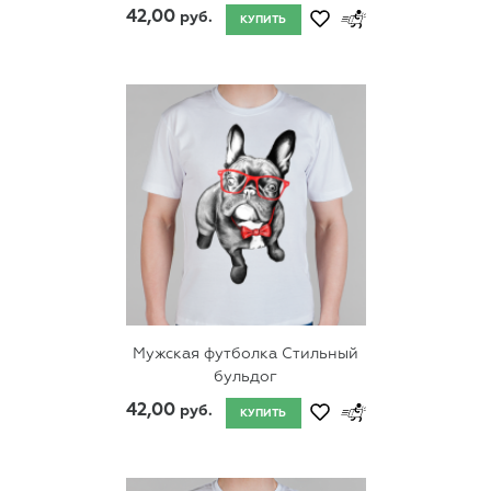
42,00
руб.
КУПИТЬ
Мужская футболка Стильный
бульдог
42,00
руб.
КУПИТЬ