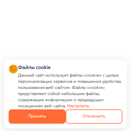
Файлы cookie
Данный сайт использует файлы «cookie» с целью
персонализации сервисов и повышения удобства
пользования веб-сайтом. Файлы «cookie»
представляют собой небольшие файлы,
содержащие информацию о предыдущих
посещениях веб-сайта.
Настроить
Принять
Отклонить