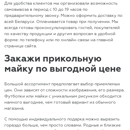
Для удобства клиентов мы организовали возможность
самовывоза в период с 10 до 19 часов по
предварительному звонку. Можно оформить доставку по
всей Беларуси. Оплачивается товар при получении. Мы
всегда готовы проконсультировать гостей, покупателей
по качеству продукции и другим вопросам в удобной
форме: по телефону или по онлайн-связи на главной
странице сайта.
Закажи прикольную
майку по выгодной цене
Большой ассортимент предполагает выбор приемлемых
цен. Они зависят от сложности изображения, его размера.
Футболки или майки с уникальным рисунком обходится
намного выгоднее, чем готовый вариант из обычного
магазина.
С помощью индивидуального подарка можно выразить
гораздо больше, чем просто словами. Родные и близкие