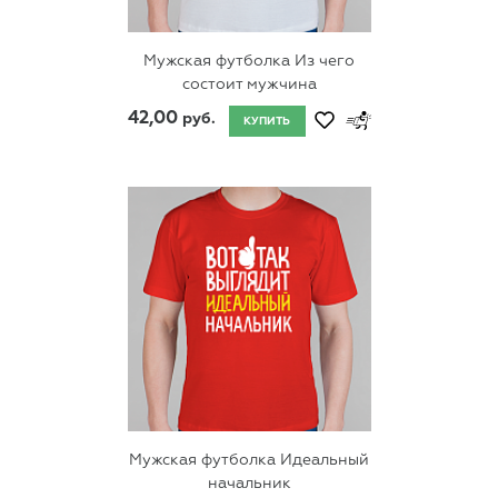
Мужская футболка Из чего
состоит мужчина
42,00
руб.
КУПИТЬ
Мужская футболка Идеальный
начальник