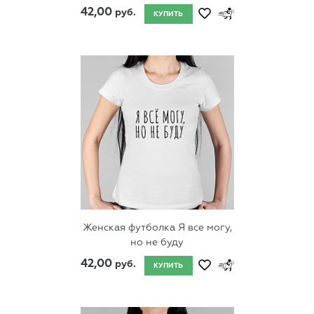
42,00
руб.
КУПИТЬ
Женская футболка Я все могу,
но не буду
42,00
руб.
КУПИТЬ