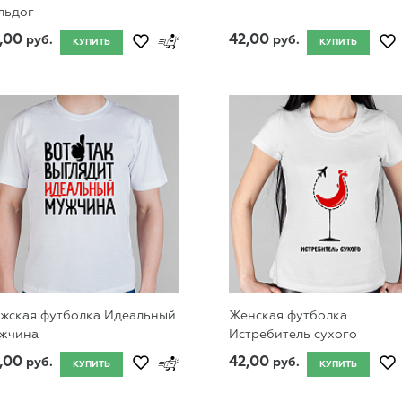
льдог
,00
42,00
руб.
руб.
КУПИТЬ
КУПИТЬ
жская футболка Идеальный
Женская футболка
жчина
Истребитель сухого
,00
42,00
руб.
руб.
КУПИТЬ
КУПИТЬ