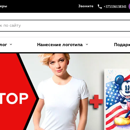
+375336138341
меры
Звоните
лог
Нанесение логотипа
Подар