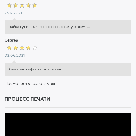
25.12.2021
Байка супер, качество огонь советую всем. ...
Сергей
02.06.2021
Классная кофта качественная...
Посмотреть все отзывы
ПРОЦЕСС ПЕЧАТИ