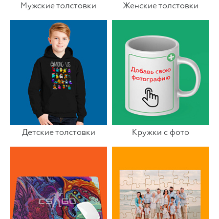
Мужские толстовки
Женские толстовки
Детские толстовки
Кружки с фото