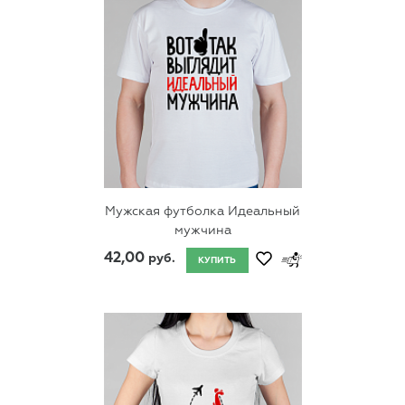
Мужская футболка Идеальный
мужчина
42,00
руб.
КУПИТЬ