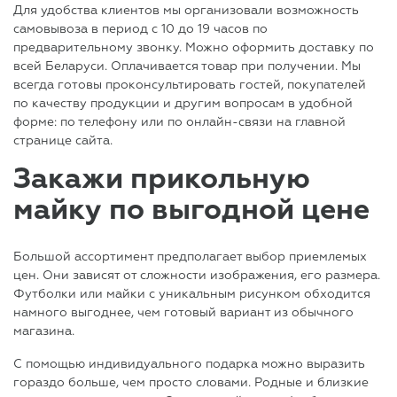
Для удобства клиентов мы организовали возможность
самовывоза в период с 10 до 19 часов по
предварительному звонку. Можно оформить доставку по
всей Беларуси. Оплачивается товар при получении. Мы
всегда готовы проконсультировать гостей, покупателей
по качеству продукции и другим вопросам в удобной
форме: по телефону или по онлайн-связи на главной
странице сайта.
Закажи прикольную
майку по выгодной цене
Большой ассортимент предполагает выбор приемлемых
цен. Они зависят от сложности изображения, его размера.
Футболки или майки с уникальным рисунком обходится
намного выгоднее, чем готовый вариант из обычного
магазина.
С помощью индивидуального подарка можно выразить
гораздо больше, чем просто словами. Родные и близкие