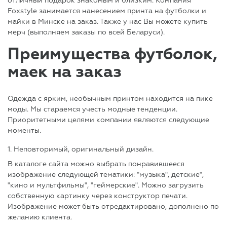
отличный подарок знакомым и близким. Компания
Foxstyle занимается нанесением принта на футболки и
майки в Минске на заказ. Также у нас Вы можете купить
мерч (выполняем заказы по всей Беларуси).
Преимущества футболок,
маек на заказ
Одежда с ярким, необычным принтом находится на пике
моды. Мы стараемся учесть модные тенденции.
Приоритетными целями компании являются следующие
моменты.
1. Неповторимый, оригинальный дизайн.
В каталоге сайта можно выбрать понравившееся
изображение следующей тематики: "музыка", детские",
"кино и мультфильмы", "геймерские". Можно загрузить
собственную картинку через конструктор печати.
Изображение может быть отредактировано, дополнено по
желанию клиента.