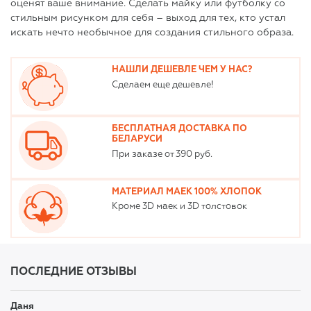
оценят ваше внимание. Сделать майку или футболку со
стильным рисунком для себя – выход для тех, кто устал
искать нечто необычное для создания стильного образа.
НАШЛИ ДЕШЕВЛЕ ЧЕМ У НАС?
Сделаем еще дешевле!
БЕСПЛАТНАЯ ДОСТАВКА ПО
БЕЛАРУСИ
При заказе от 390 руб.
МАТЕРИАЛ МАЕК 100% ХЛОПОК
Кроме 3D маек и 3D толстовок
ПОСЛЕДНИЕ ОТЗЫВЫ
Даня