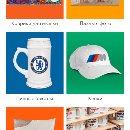
Коврики для мышки
Пазлы с фото
Пивные бокалы
Кепки