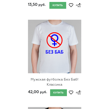
13,50
руб.
КУПИТЬ
Мужская футболка Без Баб!
Классика
42,00
руб.
КУПИТЬ