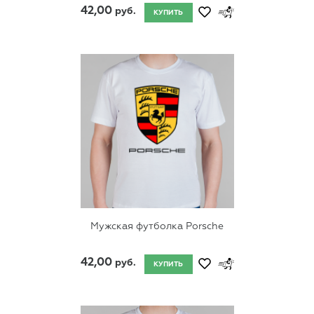
42,00
руб.
КУПИТЬ
Мужская футболка Porsche
42,00
руб.
КУПИТЬ