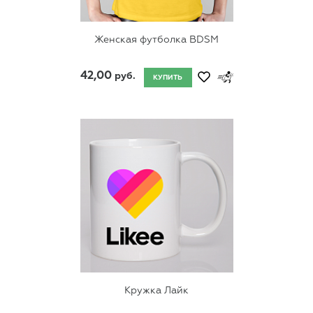
Женская футболка BDSM
42,00
руб.
КУПИТЬ
Кружка Лайк