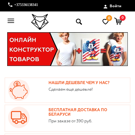
+375336138341
Войти
0
0
НАШЛИ ДЕШЕВЛЕ ЧЕМ У НАС?
Сделаем еще дешевле!
БЕСПЛАТНАЯ ДОСТАВКА ПО
БЕЛАРУСИ
При заказе от 390 руб.