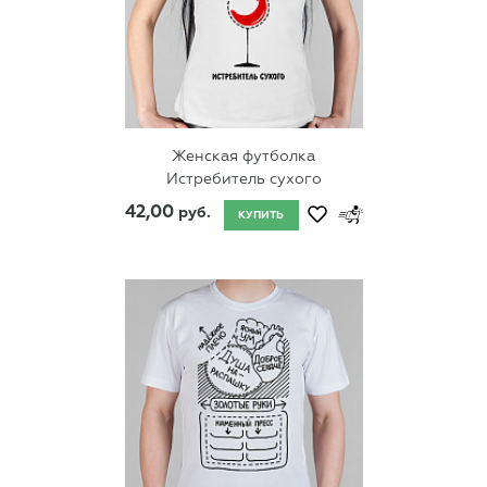
Женская футболка
Истребитель сухого
42,00
руб.
КУПИТЬ