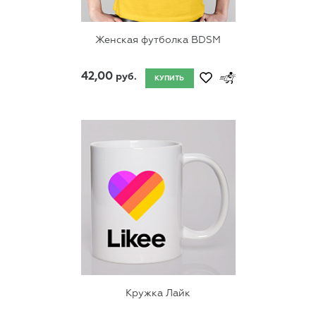
Женская футболка BDSM
42,00
руб.
КУПИТЬ
Кружка Лайк