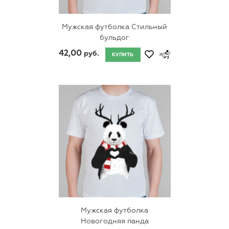
Мужская футболка Стильный
бульдог
42,00
руб.
КУПИТЬ
Мужская футболка
Новогодняя панда