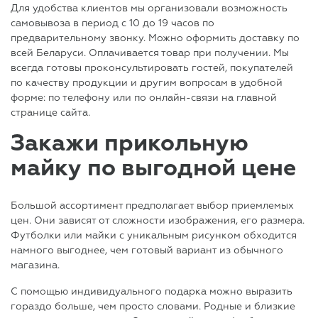
Для удобства клиентов мы организовали возможность
самовывоза в период с 10 до 19 часов по
предварительному звонку. Можно оформить доставку по
всей Беларуси. Оплачивается товар при получении. Мы
всегда готовы проконсультировать гостей, покупателей
по качеству продукции и другим вопросам в удобной
форме: по телефону или по онлайн-связи на главной
странице сайта.
Закажи прикольную
майку по выгодной цене
Большой ассортимент предполагает выбор приемлемых
цен. Они зависят от сложности изображения, его размера.
Футболки или майки с уникальным рисунком обходится
намного выгоднее, чем готовый вариант из обычного
магазина.
С помощью индивидуального подарка можно выразить
гораздо больше, чем просто словами. Родные и близкие