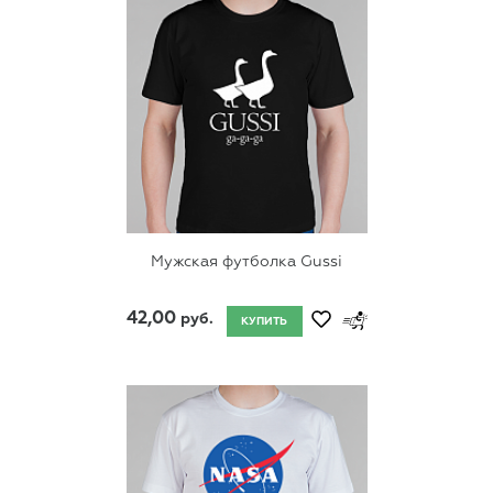
Мужская футболка Gussi
42,00
руб.
КУПИТЬ