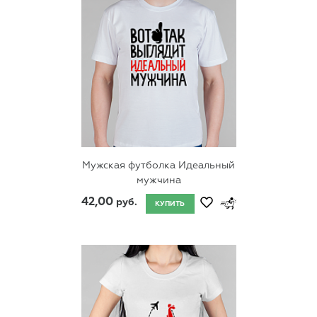
Мужская футболка Идеальный
мужчина
42,00
руб.
КУПИТЬ