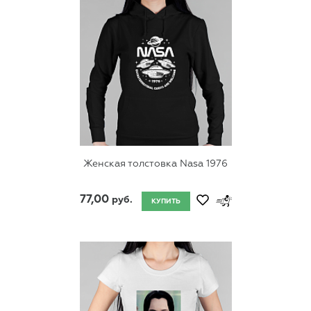
Женская толстовка Nasa 1976
77,00
руб.
КУПИТЬ