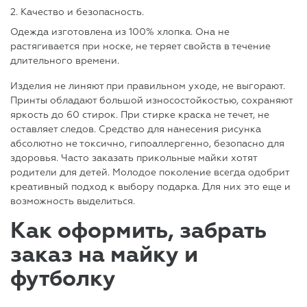
2. Качество и безопасность.
Одежда изготовлена из 100% хлопка. Она не
растягивается при носке, не теряет свойств в течение
длительного времени.
Изделия не линяют при правильном уходе, не выгорают.
Принты обладают большой износостойкостью, сохраняют
яркость до 60 стирок. При стирке краска не течет, не
оставляет следов. Средство для нанесения рисунка
абсолютно не токсично, гипоаллергенно, безопасно для
здоровья. Часто заказать прикольные майки хотят
родители для детей. Молодое поколение всегда одобрит
креативный подход к выбору подарка. Для них это еще и
возможность выделиться.
Как оформить, забрать
заказ на майку и
футболку