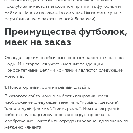
отличный подарок знакомым и близким. Компания
Foxstyle занимается нанесением принта на футболки и
майки в Минске на заказ. Также у нас Вы можете купить
мерч (выполняем заказы по всей Беларуси).
Преимущества футболок,
маек на заказ
Одежда с ярким, необычным принтом находится на пике
моды. Мы стараемся учесть модные тенденции.
Приоритетными целями компании являются следующие
моменты.
1. Неповторимый, оригинальный дизайн.
В каталоге сайта можно выбрать понравившееся
изображение следующей тематики: "музыка", детские",
"кино и мультфильмы", "геймерские". Можно загрузить
собственную картинку через конструктор печати.
Изображение может быть отредактировано, дополнено по
желанию клиента.