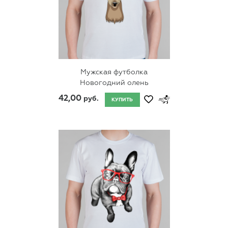
Мужская футболка
Новогодний олень
42,00
руб.
КУПИТЬ