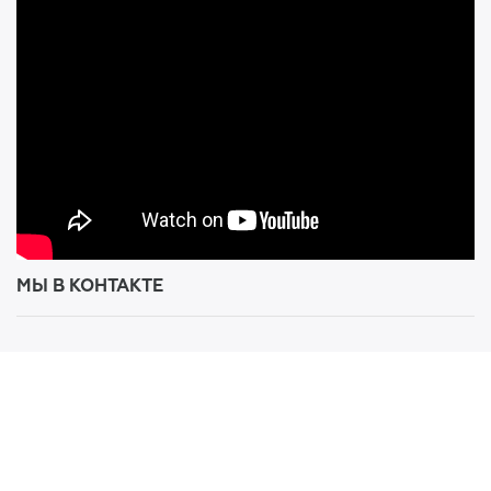
МЫ В КОНТАКТЕ