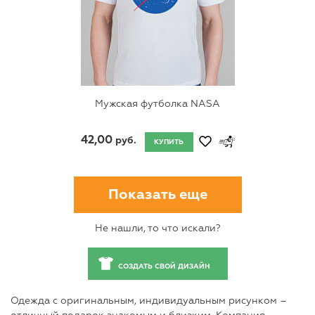
Мужская футболка NASA
42,00
руб.
КУПИТЬ
Показать еще
Не нашли, то что искали?
СОЗДАТЬ СВОЙ ДИЗАЙН
Одежда с оригинальным, индивидуальным рисунком –