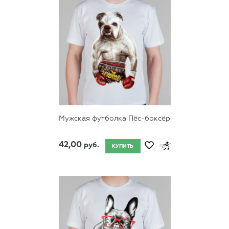
Мужская футболка Пёс-боксёр
42,00
руб.
КУПИТЬ