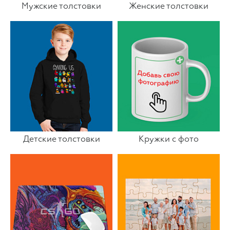
Мужские толстовки
Женские толстовки
Детские толстовки
Кружки с фото