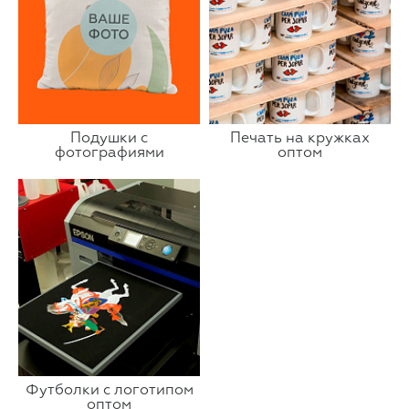
Подушки с
Печать на кружках
фотографиями
оптом
Футболки с логотипом
оптом