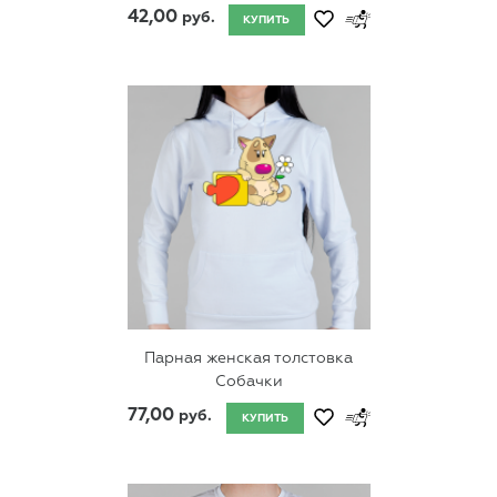
42,00
руб.
КУПИТЬ
Парная женская толстовка
Собачки
77,00
руб.
КУПИТЬ