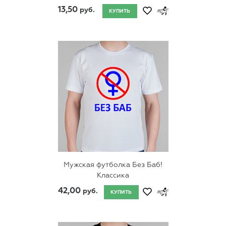
13,50
руб.
КУПИТЬ
Мужская футболка Без Баб!
Классика
42,00
руб.
КУПИТЬ