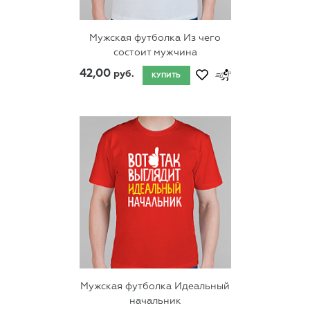
Мужская футболка Из чего
состоит мужчина
42,00
руб.
КУПИТЬ
Мужская футболка Идеальный
начальник