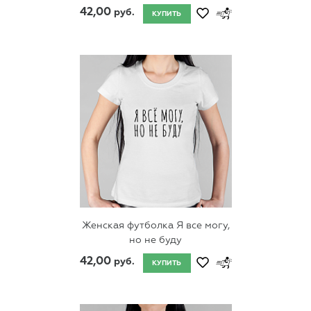
42,00
руб.
КУПИТЬ
Женская футболка Я все могу,
но не буду
42,00
руб.
КУПИТЬ