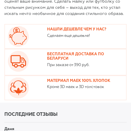
оценят ваше внимание. Сделать майку или футболку со
стильным рисунком для себя – выход для тех, кто устал
искать нечто необычное для создания стильного образа.
НАШЛИ ДЕШЕВЛЕ ЧЕМ У НАС?
Сделаем еще дешевле!
БЕСПЛАТНАЯ ДОСТАВКА ПО
БЕЛАРУСИ
При заказе от 390 руб.
МАТЕРИАЛ МАЕК 100% ХЛОПОК
Кроме 3D маек и 3D толстовок
ПОСЛЕДНИЕ ОТЗЫВЫ
Даня