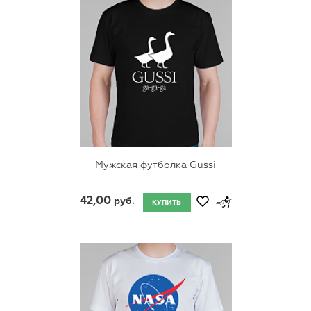
Мужская футболка Gussi
42,00
руб.
КУПИТЬ