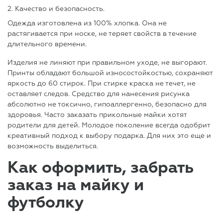
2. Качество и безопасность.
Одежда изготовлена из 100% хлопка. Она не
растягивается при носке, не теряет свойств в течение
длительного времени.
Изделия не линяют при правильном уходе, не выгорают.
Принты обладают большой износостойкостью, сохраняют
яркость до 60 стирок. При стирке краска не течет, не
оставляет следов. Средство для нанесения рисунка
абсолютно не токсично, гипоаллергенно, безопасно для
здоровья. Часто заказать прикольные майки хотят
родители для детей. Молодое поколение всегда одобрит
креативный подход к выбору подарка. Для них это еще и
возможность выделиться.
Как оформить, забрать
заказ на майку и
футболку