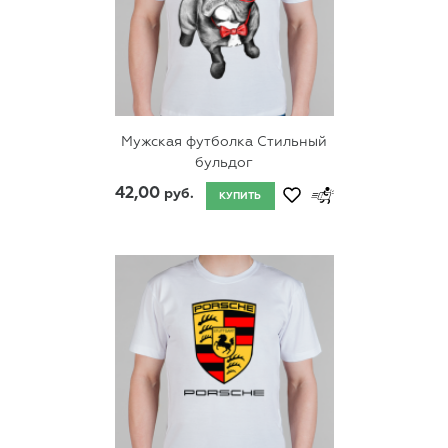
Мужская футболка Стильный
бульдог
42,00
руб.
КУПИТЬ