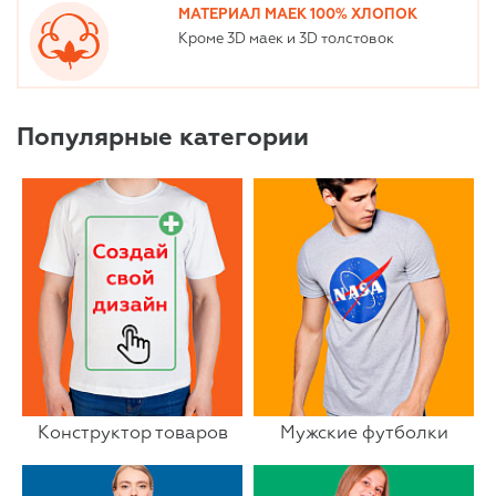
МАТЕРИАЛ МАЕК 100% ХЛОПОК
Кроме 3D маек и 3D толстовок
Популярные категории
Конструктор товаров
Мужские футболки