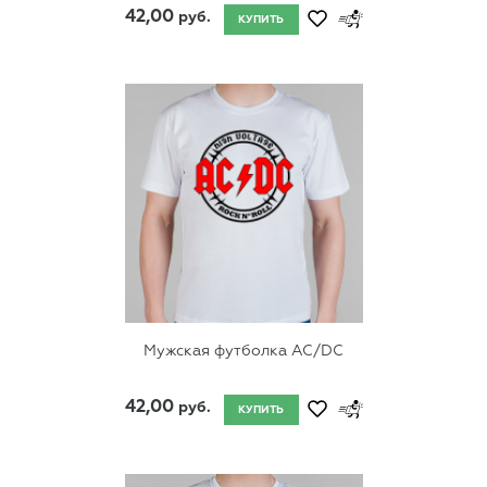
42,00
руб.
КУПИТЬ
Мужская футболка AC/DC
42,00
руб.
КУПИТЬ