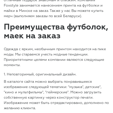
отличный подарок знакомым и близким. Компания
Foxstyle занимается нанесением принта на футболки и
майки в Минске на заказ. Также у нас Вы можете купить
мерч (выполняем заказы по всей Беларуси).
Преимущества футболок,
маек на заказ
Одежда с ярким, необычным принтом находится на пике
моды. Мы стараемся учесть модные тенденции.
Приоритетными целями компании являются следующие
моменты.
1. Неповторимый, оригинальный дизайн.
В каталоге сайта можно выбрать понравившееся
изображение следующей тематики: "музыка", детские",
"кино и мультфильмы", "геймерские". Можно загрузить
собственную картинку через конструктор печати.
Изображение может быть отредактировано, дополнено по
желанию клиента.