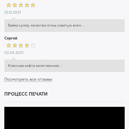
25.12.2021
Байка супер, качество огонь советую всем. ...
Сергей
02.06.2021
Классная кофта качественная...
Посмотреть все отзывы
ПРОЦЕСС ПЕЧАТИ