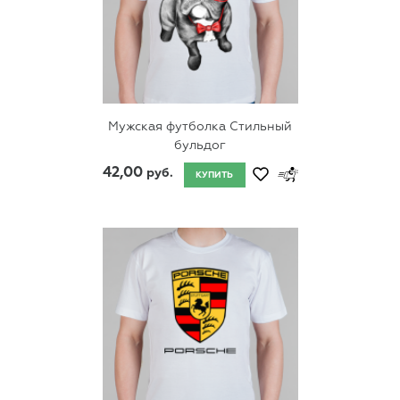
Мужская футболка Стильный
бульдог
42,00
руб.
КУПИТЬ