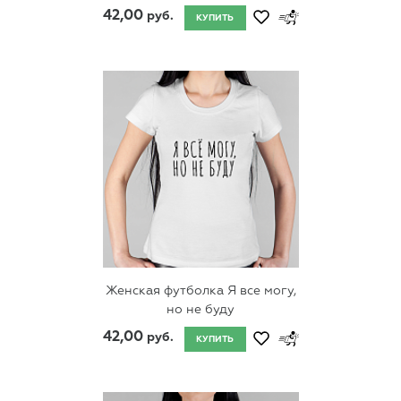
42,00
руб.
КУПИТЬ
Женская футболка Я все могу,
но не буду
42,00
руб.
КУПИТЬ