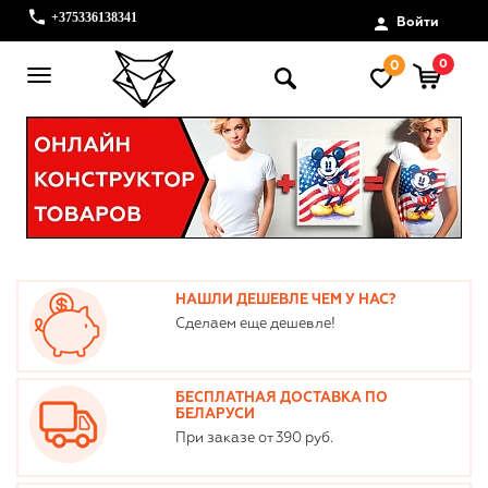
+375336138341
Войти
0
0
НАШЛИ ДЕШЕВЛЕ ЧЕМ У НАС?
Сделаем еще дешевле!
БЕСПЛАТНАЯ ДОСТАВКА ПО
БЕЛАРУСИ
При заказе от 390 руб.