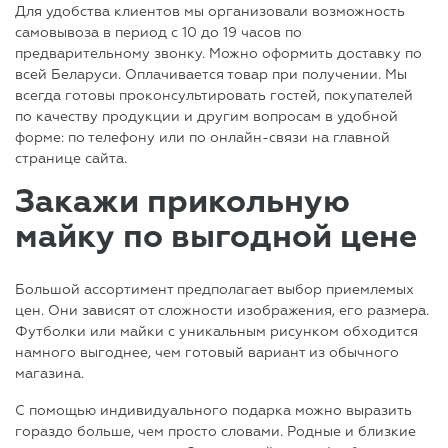
Для удобства клиентов мы организовали возможность
самовывоза в период с 10 до 19 часов по
предварительному звонку. Можно оформить доставку по
всей Беларуси. Оплачивается товар при получении. Мы
всегда готовы проконсультировать гостей, покупателей
по качеству продукции и другим вопросам в удобной
форме: по телефону или по онлайн-связи на главной
странице сайта.
Закажи прикольную
майку по выгодной цене
Большой ассортимент предполагает выбор приемлемых
цен. Они зависят от сложности изображения, его размера.
Футболки или майки с уникальным рисунком обходится
намного выгоднее, чем готовый вариант из обычного
магазина.
С помощью индивидуального подарка можно выразить
гораздо больше, чем просто словами. Родные и близкие