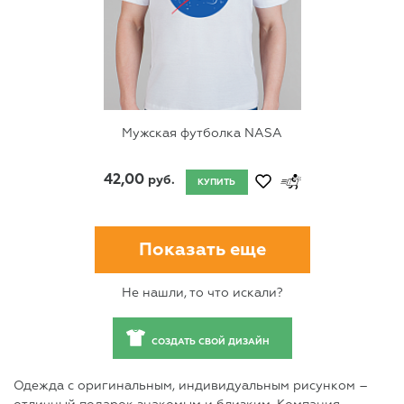
Мужская футболка NASA
42,00
руб.
КУПИТЬ
Показать еще
Не нашли, то что искали?
СОЗДАТЬ СВОЙ ДИЗАЙН
Одежда с оригинальным, индивидуальным рисунком –